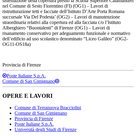
sistemazione della copertura presso la Scuola Superiore Calamandrei
nel Comune di Sesto Fiorentino (FI) (OG1) – Lavori di
ristrutturazione tetti e facciate dell’Istituto D’Arte Porta Romana
succursale Via Del Podesta’ (OG2) – Lavori di manutenzione
straordinaria relativi alla copertura ed alla facciata c/o l’Istituto
Alberghiero “Buontalenti” di Firenze (OG1) – Lavori di
risanamento conservativo per adeguamento funzionale e normativo
dell’edificio ad uso scolastico denominato “Liceo Galileo” (OG2-
OG11-OS18a)
Provincia di Firenze
Post
Poste Italiane S.p.A.
Comune di San Gimignano
navigation
OPERE E LAVORI
Comune di Terranuova Bracciolini
Comune di San Gimignano
Provincia di Firenze
Poste Italiane S.p.A.
Università degli Studi di Firenze