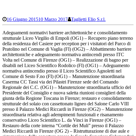
16 Giugno 2015
10 Marzo 2017
Taglietti Elio S.r.l.
Adeguamenti normativi barriere architettoniche e consolidamento
strutturale Liceo Virgilio di Empoli (OG1) – Recupero piano terreno
della residenza del Casiere per reception per i visitatori del Parco di
Pratolino nel Comune di Vaglia (FI) (OG2) – Abbattimento barriere
architettoniche e adeguamento normativa antincendi presso ITC
Volta nel Comune di Firenze (OG1) – Realizzazione di bagno per
disabili nel Liceo Scientifico Rodolico (FI) (OG1) – Adeguamento
normativa antincendio presso il Liceo Scientifico Agnoletti nel
Comune di Sesto F.no (FI) (OG1) – Manutenzione straordinaria
Caserma CC Tassi via dei Pilastri Firenze sede del Comando
Regionale dei C.C. (OG1) – Manutenzione straordinaria ufficio del
Presidente del Consiglio e nuova saletta riunioni consiglieri della
giunta della Regione Toscana in Firenze; restauro e consolidamento
strutturale del solaio con cassettonato ligneo del Salone Carlo VIII
presso il Palazzo Medici Riccardi in Firenze (OG2) – Manutenzione
straordinaria relativa agli adempimenti funzionali e risanamento
conservativo Liceo Scientifico L. da Vinci in Firenze (OG1) –
Restauro della corte interna “Cortile dei Muli” presso il Palazzo
Medici Riccardi in Firenze (OG 2) – Ristrutturazione di due aule e