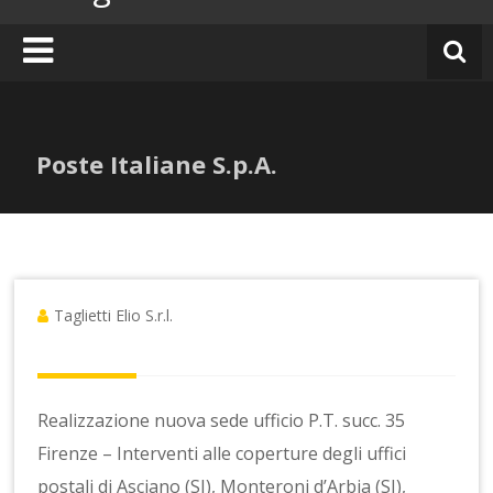
Skip
to
content
Poste Italiane S.p.A.
Taglietti Elio S.r.l.
Realizzazione nuova sede ufficio P.T. succ. 35
Firenze – Interventi alle coperture degli uffici
postali di Asciano (SI), Monteroni d’Arbia (SI),